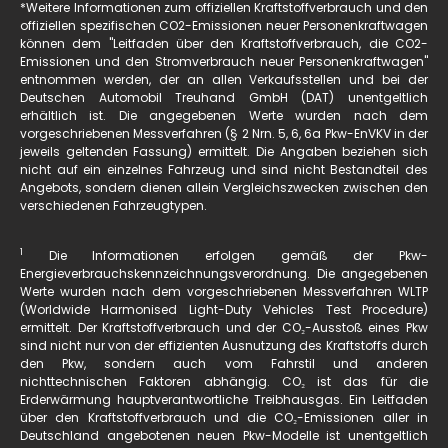
*Weitere Informationen zum offiziellen Kraftstoffverbrauch und den
offiziellen spezifischen CO2-Emissionen neuer Personenkraftwagen
können dem "Leitfaden über den Kraftstoffverbrauch, die CO2-
Emissionen und den Stromverbrauch neuer Personenkraftwagen"
entnommen werden, der an allen Verkaufsstellen und bei der
Deutschen Automobil Treuhand GmbH (DAT)
unentgeltlich
erhältlich ist. Die angegebenen Werte wurden nach dem
vorgeschriebenen Messverfahren (§ 2 Nrn. 5, 6, 6a Pkw-EnVKV in der
jeweils geltenden Fassung) ermittelt. Die Angaben beziehen sich
nicht auf ein einzelnes Fahrzeug und sind nicht Bestandteil des
Angebots, sondern dienen allein Vergleichszwecken zwischen den
verschiedenen Fahrzeugtypen.
1
Die Informationen erfolgen gemäß der Pkw-
Energieverbrauchskennzeichnungsverordnung. Die angegebenen
Werte wurden nach dem vorgeschriebenen Messverfahren WLTP
(Worldwide Harmonised Light-Duty Vehicles Test Procedure)
ermittelt. Der Kraftstoffverbrauch und der CO₂-Ausstoß eines Pkw
sind nicht nur von der effizienten Ausnutzung des Kraftstoffs durch
den Pkw, sondern auch vom Fahrstil und anderen
nichttechnischen Faktoren abhängig. CO₂ ist das für die
Erderwärmung hauptverantwortliche Treibhausgas. Ein Leitfaden
über den Kraftstoffverbrauch und die CO₂-Emissionen aller in
Deutschland angebotenen neuen Pkw-Modelle ist unentgeltlich